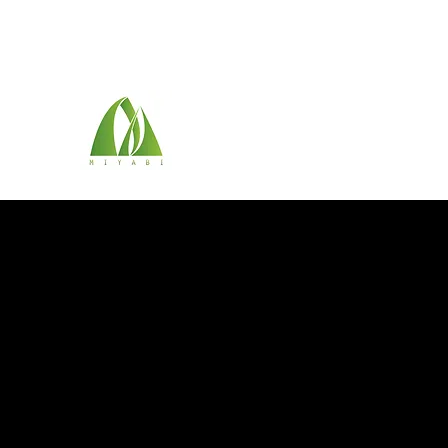
072-284-7833
(株)雅総合技建
最高のものを