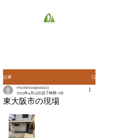
(株)雅総合技建
最高のものを
記事
miyabisougou0413
2023年4月13日
読了時間: 0分
東大阪市の現場