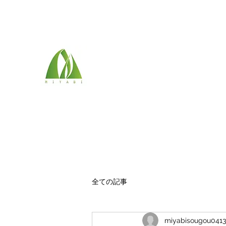
072-284-7833
(株)雅総合技建
最高のものを
全ての記事
miyabisougou0413